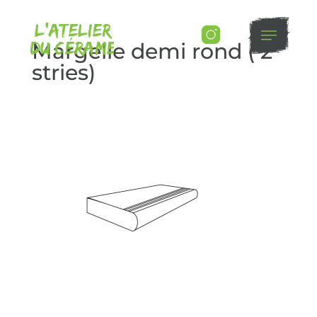
L’atelier
Du Cérame
Margelle demi rond ( 2
stries)